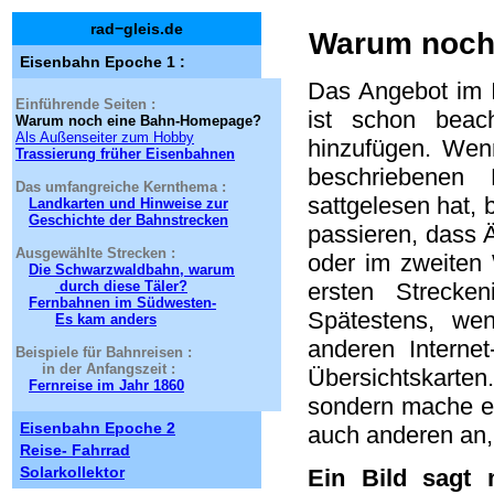
rad−gleis.de
Warum noch
Eisenbahn Epoche 1 :
Das Angebot im I
Einführende Seiten :
ist schon beac
Warum noch eine Bahn-Homepage?
Als Außenseiter zum Hobby
hinzufügen. Wen
Trassierung früher Eisenbahnen
beschriebenen
Das umfangreiche Kernthema :
sattgelesen hat, 
Landkarten und Hinweise zur
Geschichte der Bahnstrecken
passieren, dass 
Ausgewählte Strecken :
oder im zweiten 
Die Schwarzwaldbahn, warum
ersten Strecken
durch diese Täler?
Fernbahnen im Südwesten-
Spätestens, we
Es kam anders
anderen Internet
Beispiele für Bahnreisen :
in der Anfangszeit :
Übersichtskarten
Fernreise im Jahr 1860
sondern mache es
Eisenbahn Epoche 2
auch anderen an, 
Reise- Fahrrad
Solarkollektor
Ein Bild sagt 