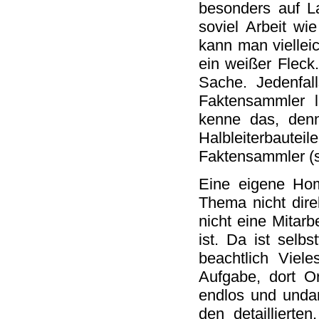
besonders auf L
soviel Arbeit w
kann man viellei
ein weißer Fleck
Sache. Jedenfal
Faktensammler l
kenne das, den
Halbleiterbauteil
Faktensammler (
Eine eigene Hom
Thema nicht dire
nicht eine Mitarb
ist. Da ist selb
beachtlich Viel
Aufgabe, dort Or
endlos und undan
den detaillierte